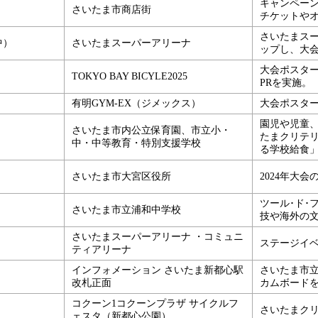
キャンペー
さいたま市商店街
チケットや
さいたまス
中）
さいたまスーパーアリーナ
ップし、大会
大会ポスタ
TOKYO BAY BICYLE2025
PRを実施。
有明GYM-EX（ジメックス）
大会ポスター
園児や児童
さいたま市内公立保育園、市立小・
たまクリテ
中・中等教育・特別支援学校
る学校給食」
さいたま市大宮区役所
2024年大会
ツール･ド･
さいたま市立浦和中学校
技や海外の
さいたまスーパーアリーナ ・コミュニ
ステージイ
ティアリーナ
インフォメーション さいたま新都心駅
さいたま市
改札正面
カムボード
コクーン1コクーンプラザ サイクルフ
さいたまク
ェスタ（新都心公園）