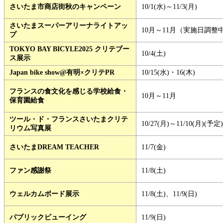
さいたま市商店街秋のキャンペーン
10/1(水)～11/3(月)
さいたまスーパーアリーナライトアッ
10月～11月（実施日調整
プ
TOKYO BAY BICYLE2025 クリテブー
10/4(土)
ス展示
Japan bike show@有明×クリテPR
10/15(水)・16(木)
フランスの食文化を感じる学校給食・
10月～11月
保育園給食
ツール・ド・フランスさいたまクリテ
10/27(月)～11/10(月)(予定)
リウム写真展
さいたまDREAM TEACHER
11/7(金)
ファン感謝祭
11/8(土)
ウェルカムボード展示
11/8(土)、11/9(日)
パブリックビューイング
11/9(日)