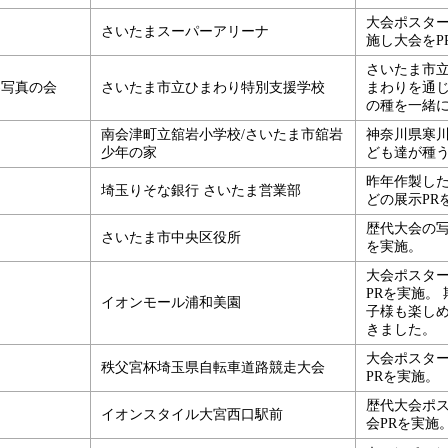
大会ポスタ
さいたまスーパーアリーナ
施し大会をP
さいたま市
月)写真の会
さいたま市立ひまわり特別支援学校
まわりを通
の種を一緒
南会津町立舘岩小学校/さいたま市舘岩
神奈川県寒
少年の家
ども達が種
昨年作製した
埼玉りそな銀行 さいたま営業部
どの展示PR
歴代大会の写
さいたま市中央区役所
を実施。
大会ポスタ
PRを実施。
イオンモール浦和美園
子様も楽し
きました。
大会ポスター
秩父宮杯埼玉県自転車道路競走大会
PRを実施。
歴代大会ポ
イオンスタイル大宮西口駅前
会PRを実施