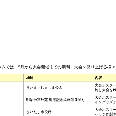
いたまクリテリウムでは、5月から大会開催までの期間、大会を盛り上
場所
内容
大会ポスタ
きたまちしましま公園
施し大会をP
大会ポスター
明治神宮外苑 聖徳記念絵画館前通り
イングッズが
大会ポスタ
さいたま市役所
バッジ作製体