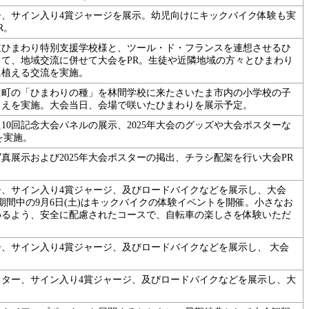
ー、サイン入り4賞ジャージを展示。幼児向けにキックバイク体験も実
R。
立ひまわり特別支援学校様と、ツール・ド・フランスを連想させるひ
じて、地域交流に併せて大会をPR。生徒や近隣地域の方々とひまわり
に植える交流を実施。
川町の「ひまわりの種」を林間学校に来たさいたま市内の小学校の子
うえを実施。大会当日、会場で咲いたひまわりを展示予定。
10回記念大会パネルの展示、2025年大会のグッズや大会ポスターな
を実施。
真展示および2025年大会ポスターの掲出、チラシ配架を行い大会PR
ー、サイン入り4賞ジャージ、及びロードバイクなどを展示し、大会
 期間中の9月6日(土)はキックバイクの体験イベントを開催。小さなお
めるよう、安全に配慮されたコースで、自転車の楽しさを体験いただ
、サイン入り4賞ジャージ、及びロードバイクなどを展示し、 大会
スター、サイン入り4賞ジャージ、及びロードバイクなどを展示し、大
。