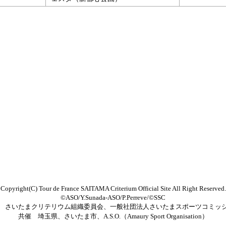
Copyright(C) Tour de France SAITAMA Criterium Official Site All Right Reserved.
©ASO/Y.Sunada-ASO/P.Perreve/©SSC
 さいたまクリテリウム組織委員会、一般社団法人さいたまスポーツコミッ
共催 埼玉県、さいたま市、A.S.O.（Amaury Sport Organisation）