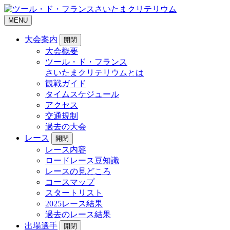
MENU
大会案内
開閉
大会概要
ツール・ド・フランス
さいたまクリテリウムとは
観戦ガイド
タイムスケジュール
アクセス
交通規制
過去の大会
レース
開閉
レース内容
ロードレース豆知識
レースの見どころ
コースマップ
スタートリスト
2025レース結果
過去のレース結果
出場選手
開閉