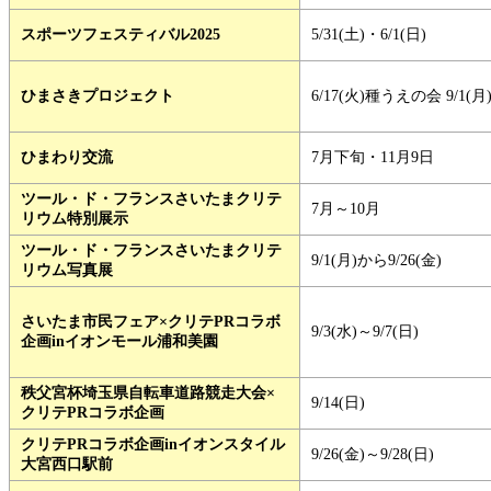
スポーツフェスティバル2025
5/31(土)・6/1(日)
ひまさきプロジェクト
6/17(火)種うえの会 9/1(
ひまわり交流
7月下旬・11月9日
ツール・ド・フランスさいたまクリテ
7月～10月
リウム特別展示
ツール・ド・フランスさいたまクリテ
9/1(月)から9/26(金)
リウム写真展
さいたま市民フェア×クリテPRコラボ
9/3(水)～9/7(日)
企画inイオンモール浦和美園
秩父宮杯埼玉県自転車道路競走大会×
9/14(日)
クリテPRコラボ企画
クリテPRコラボ企画inイオンスタイル
9/26(金)～9/28(日)
大宮西口駅前