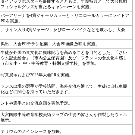
ンタイアップポスターを展開するとともに、早期特典として大会観戦
オフィシャルグッズが当たるキャンぺーンを実施。
ーパーアリーナを4賞ジャージカラーとトリコロールカラーにライトア
PRを実施。
ー、サイン入り4賞ジャージ、及びロードバイクなどを展示し、大会
掲出、大会PRチラシ配架、大会PR画像放映を実施。
、生徒が外国の食文化に興味関心を高めることを目的とした、「さい
リウム記念給食」（市内公立保育園）及び「フランスの食文化を感じ
（市立小・ 中・中等教育・特別支援学校）を実施。
の写真展示および2025年大会PRを実施。
フランス出場の選手が学校訪問。海外交流を通じて、生徒に自転車競
文化などに関心を持っていただきます。
ベントや選手との交流企画を実施予定。
立大宮国際中等教育学校美術クラブの生徒の皆さんが作製したウェル
を展示。
リテリウムのメインレースを放映。