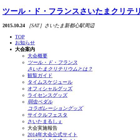
ツール・ド・フランスさいたまクリテ
2015.10.24
［SAT］さいたま新都心駅周辺
TOP
お知らせ
大会案内
大会概要
ツール・ド・フランス
さいたまクリテリウムとは？
観覧ガイド
タイムスケジュール
オフィシャルグッズ
ライセンスグッズ
弱虫ペダル
コラボレーショングッズ
サイクルフェスタ
さいたまるしぇ
大会実施報告
2014年大会公式サイト