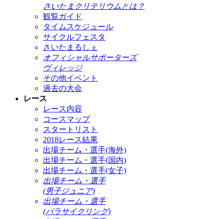
さいたまクリテリウムとは？
観覧ガイド
タイムスケジュール
サイクルフェスタ
さいたまるしぇ
オフィシャルサポーターズ
ヴィレッジ
その他イベント
過去の大会
レース
レース内容
コースマップ
スタートリスト
2018レース結果
出場チーム・選手(海外)
出場チーム・選手(国内)
出場チーム・選手(女子)
出場チーム・選手
(男子ジュニア)
出場チーム・選手
(パラサイクリング)