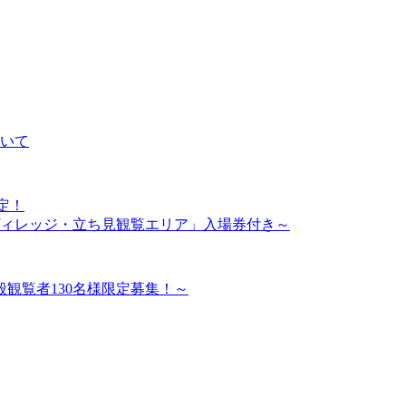
いて
定！
ィレッジ・立ち見観覧エリア」入場券付き～
般観覧者130名様限定募集！～