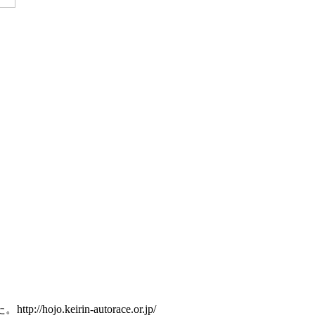
た
。http://hojo.keirin-autorace.or.jp/