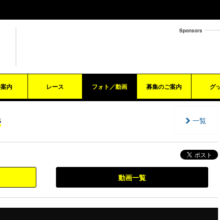
Sponsors
会案内
レース
フォト／動画
募集のご案内
グ
一覧
S
動画一覧