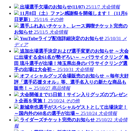
出場選手欠場のお知らせ(11/07)
25/11/7
大会情報
11月8日（土）ファン感謝祭を開催します！（11月6
日更新）
25/11/6
その他
選手ふれあいチケット、レース満喫チケット完売の
お知らせ
25/11/5
大会情報
YouTubeライブ配信詳細決定のお知らせ
25/10/31
メ
ディア
追加出場選手決定および選手変更のお知らせ ～大会
に出場する全61名が勢ぞろい～ ～パラサイクリング 亀
田 琉斗選手が出場！埼玉県出身のパラサイクリング選
手の出場は大会初～
25/10/31
大会情報
オフィシャルグッズ会場販売のお知らせ ～毎年大好
評「選手応援タオル」等、選手名入りの新たな商品も
販売！～
25/10/27
商品情報
大会開催まで15日前！サイン入りグッズのプレゼン
ト企画を実施！
25/10/24
その他
新城幸也選手がスペシャルゲストとして出場決定！
～国内外の60名の選手が出場～
25/10/24
大会情報
ライダーズチケット完売のお知らせ
25/10/22
大会情
報