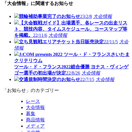
「大会情報」に関連するお知らせ
競輪補助事業完了のお知らせ
23/2/8
大会情報
【大会観戦ガイド】出場選手、各レースの出走リス
ト、競技内容、タイムスケジュール、コースマップ等
を掲載。
22/11/6
大会情報
立ち見観戦エリアチケット当日販売決定
22/11/5
大会
情報
J:COM presents 2022 ツール・ド・フランスさいたま
クリテリウム
ツール・ド・フランス2022総合優勝 ヨナス・ヴィンゲ
ゴー選手の初出場が決定
22/8/26
大会情報
交通規制時間決定のお知らせ
22/7/15
大会情報
「お知らせ」のカテゴリー
レース
大会情報
募集
商品情報
メディア