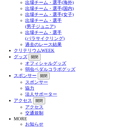
出場チーム・選手(海外)
出場チーム・選手(国内)
出場チーム・選手(女子)
出場チーム・選手
(男子ジュニア)
出場チーム・選手
(パラサイクリング)
過去のレース結果
クリテリウムWEEK
グッズ
開閉
オフィシャルグッズ
弱虫ペダルコラボグッズ
スポンサー
開閉
スポンサー
協力
法人サポーター
アクセス
開閉
アクセス
交通規制
MORE
お知らせ