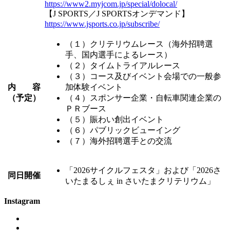
https://www2.myjcom.jp/special/dolocal/
【J SPORTS／J SPORTSオンデマンド】
https://www.jsports.co.jp/subscribe/
（１）クリテリウムレース（海外招聘選
手、国内選手によるレース）
（２）タイムトライアルレース
（３）コース及びイベント会場での一般参
内 容
加体験イベント
（予定）
（４）スポンサー企業・自転車関連企業の
ＰＲブース
（５）賑わい創出イベント
（６）パブリックビューイング
（７）海外招聘選手との交流
「2026サイクルフェスタ」および「2026さ
同日開催
いたまるしぇ in さいたまクリテリウム」
Instagram