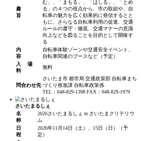
む」、「まもる」、「はしる」、「とめ
趣
る」の４つの視点から、市の取組や、自
旨
転車の魅力を広く効果的に発信するとと
もに、さらなる自転車利用の促進、交通
ルールの遵守・徹底、交通マナーの意識
向上などを図ることを目的として開催す
る
内
自転車体験ゾーンや交通安全イベント、
容
自転車関連のブースなど（予定）
入 場
無料
料
さいたま市 都市局 交通政策部 自転車まち
問合わせ先
づくり推進課 自転車政策係
TEL：048-829-1398 FAX：048-829-1979
さいたまるしぇ
名
2026さいたまるしぇ in さいたまクリテリウ
称
ム
日
2026年11月14日（土）、15日（日）（予
程
定）