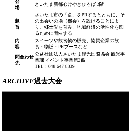
会
さいたま新都心けやきひろば 2階
場
さいたま市の「食」をPRするとともに、そ
趣
の出会いの場（機会）を設けることによ
旨
り、郷土愛を育み、地域経済の活性化を図
るために開催する
内
スイーツや飲食物の販売、協賛企業の飲
容
食・物販・PRブースなど
公益社団法人さいたま観光国際協会 観光事
問合わせ
業課 イベント事業第3係
先
TEL：048-647-8339
ARCHIVE
過去大会