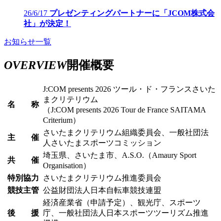
26/6/17
プレゼンティングパートナーに「JCOM株式会
社」が決定！
お知らせ一覧
OVERVIEW
開催概要
J:COM presents 2026 ツール・ド・フランスさいた
まクリテリウム
名 称
（J:COM presents 2026 Tour de France SAITAMA
Criterium）
さいたまクリテリウム組織委員会、一般社団法
主 催
人さいたまスポーツコミッション
埼玉県、さいたま市、A.S.O.（Amaury Sport
共 催
Organisation）
特別協力
さいたまクリテリウム推進委員会
競技主管
公益財団法人日本自転車競技連盟
経済産業省（申請予定）、観光庁、スポーツ
後 援
庁、一般社団法人日本スポーツツーリズム推進