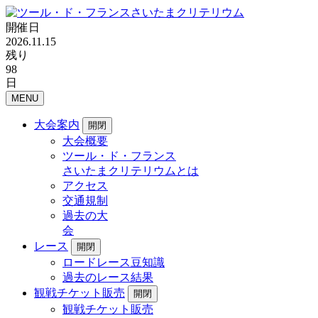
開催日
2026.11.15
残り
98
日
MENU
大会案内
開閉
大会概要
ツール・ド・フランス
さいたまクリテリウムとは
アクセス
交通規制
過去の大
会
レース
開閉
ロードレース豆知識
過去のレース結果
観戦チケット販売
開閉
観戦チケット販売