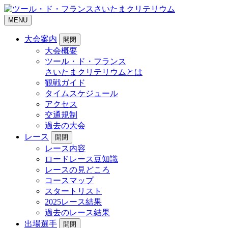
MENU
大会案内
開閉
大会概要
ツール・ド・フランス
さいたまクリテリウムとは
観戦ガイド
タイムスケジュール
アクセス
交通規制
過去の大会
レース
開閉
レース内容
ロードレース豆知識
レースの見どころ
コースマップ
スタートリスト
2025レース結果
過去のレース結果
出場選手
開閉