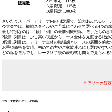
S席 限定 115枚
販売数
A席 限定 115枚
B席 限定 1,083枚
さいたまスーパーアリーナ内の指定席で、迫力あふれるレー
今大会では、観戦スタイルやご予算に合わせて選べる4つの
最も特別なのは、1段目1列目の最前列観戦席。選手たちの
2段目1列目は、少し高い視点からコース全体を見渡せる絶
3段目1列目は、アリーナ全体の臨場感とレースの展開を俯瞰
お手頃価格を実現。初めての方やご家族連れにも選びやすい
どの席を選んでも、レース終了後の表彰式も間近で見られる
※アリーナ観戦
アリーナ観戦チケットの特典