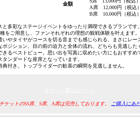
S席 13,000円（税込
金額
A席 12,000円（税込
B席 10,000円（税込
スと多彩なステージイベントをゆったり満喫できるプランです
席種をご用意し、ファンそれぞれの理想の観戦体験を叶えます。
息遣いやタイヤがコースを切る音までも感じられる、まさにレー
妙なポジション。目の前の迫力と全体の流れ、どちらも見逃した
できるベストビュー。思い出を写真に収めたい方にもおすすめ
スタンダードな座席となっています。
特典付き。トップライダーの歓喜の瞬間を見逃しません。
チケット購入はこちら
チケットのSS席、S席、A席は完売しております。
ご購入にあ